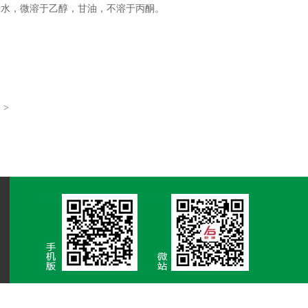
于水，微溶于乙醇，甘油，不溶于丙酮。
回
>