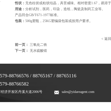
性状：
无色柱状或粒状结晶，具苦咸味。相对密度1.67，易溶
用途：
分析试剂，医药，印染，造纸，陶瓷及制药工业等。
产品符合GB/T671-1977标准。
包装：
500g塑瓶，25KG塑编袋包装或按用户要求。
<
返
前一页：
三氧化二铁
下一页：
无水硫酸镁
579-88766576 / 88765167 / 88765116
579-88766582
经济开发区丹溪大道2006号
sales@yidareagent.com