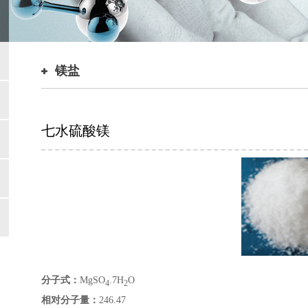
镁盐
七水硫酸镁
分子式：
MgSO
.7H
O
4
2
相对分子量：
246.47