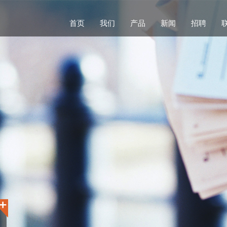
首页
我们
产品
新闻
招聘