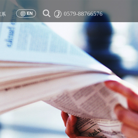
0579-88766576
EN
联系